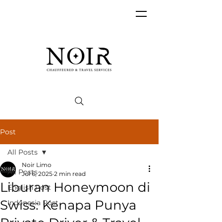
Post
All Posts
Noir Limo
All Posts
Jul 6, 2025
2 min read
Liburan Honeymoon di
English Post
Swiss: Kenapa Punya
Indonesia Post