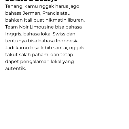
Tenang, kamu nggak harus jago 
bahasa Jerman, Prancis atau 
bahkan Itali buat nikmatin liburan. 
Team Noir Limousine bisa bahasa 
Inggris, bahasa lokal Swiss dan 
tentunya bisa bahasa Indonesia. 
Jadi kamu bisa lebih santai, nggak 
takut salah paham, dan tetap 
dapet pengalaman lokal yang 
autentik.
💌 Honeymoon Swiss 
Tanpa Drama? Bisa 
Banget.
NOIR Limousine bukan cuma soal 
kendaraan mewah, tapi soal bantu 
kamu punya momen honeymoon 
yang bener-bener 
memorable
. 