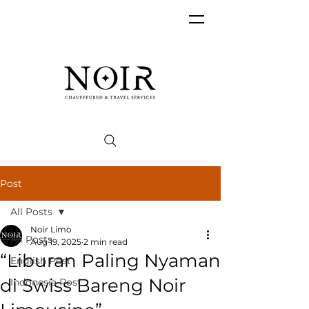
Post
All Posts
Noir Limo
All Posts
Aug 19, 2025
2 min read
“Liburan Paling Nyaman
English Post
di Swiss Bareng Noir
Indonesia Post