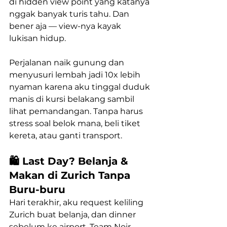
di hidden view point yang katanya 
nggak banyak turis tahu. Dan 
bener aja — view-nya kayak 
lukisan hidup.
Perjalanan naik gunung dan 
menyusuri lembah jadi 10x lebih 
nyaman karena aku tinggal duduk 
manis di kursi belakang sambil 
lihat pemandangan. Tanpa harus 
stress soal belok mana, beli tiket 
kereta, atau ganti transport.
🛍️ Last Day? Belanja & 
Makan di Zurich Tanpa 
Buru-buru
Hari terakhir, aku request keliling 
Zurich buat belanja, dan dinner 
sebelum ke airport. Team Noir 