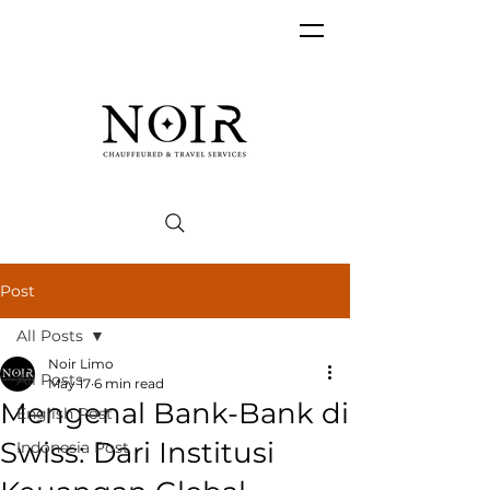
Post
All Posts
Noir Limo
All Posts
May 17
6 min read
Mengenal Bank-Bank di
English Post
Swiss: Dari Institusi
Indonesia Post