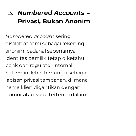
Numbered Account
s = 
Privasi, Bukan Anonim
Numbered account
 sering 
disalahpahami sebagai rekening 
anonim, padahal sebenarnya 
identitas pemilik tetap diketahui 
bank dan regulator internal. 
Sistem ini lebih berfungsi sebagai 
lapisan privasi tambahan, di mana 
nama klien digantikan dengan 
nomor atau kode tertentu dalam 
operasional sehari-hari.
Regulasi Modern
Saat ini, Swiss banking berada di 