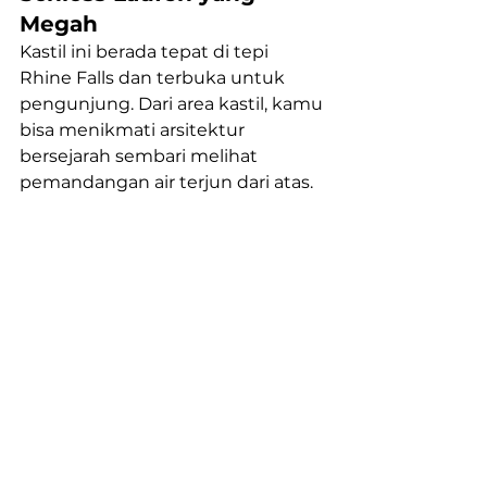
Megah
Kastil ini berada tepat di tepi 
Rhine Falls dan terbuka untuk 
pengunjung. Dari area kastil, kamu 
bisa menikmati arsitektur 
bersejarah sembari melihat 
pemandangan air terjun dari atas. 
Area pengunjung di kastil juga 
menyediakan pusat informasi, cafe 
dan souvenir yang membuat 
pengalaman lebih lengkap.
Baca juga: 
Best Thermal Baths 
in Switzerland for Winter 
Relaxation
Noir Limousine untuk 
Perjalanan Rhine 