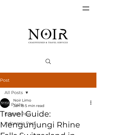
Post
All Posts
Noir Limo
All Posts
Jan 18
5 min read
Travel Guide:
English Post
Mengunjungi Rhine
Indonesia Post